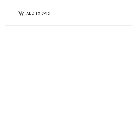
ante. Donec eu libero sit amet…
ADD TO CART