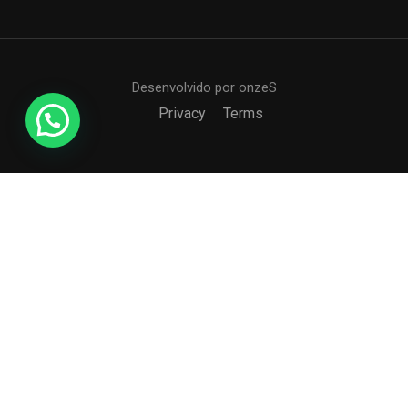
Desenvolvido por onzeS
Privacy
Terms
COLÉGIO CCI
Formando agentes da paz e do bem