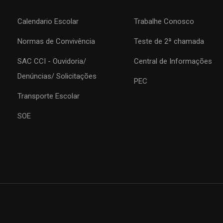
Calendario Escolar
Trabalhe Conosco
Normas de Convivência
Teste de 2ª chamada
SAC CCI - Ouvidoria/
Central de Informações
COLÉGIO CCI
Denúncias/ Solicitações
PEC
Transporte Escolar
Formando agentes da paz e do bem
SOE
MATRÍCULE-SE