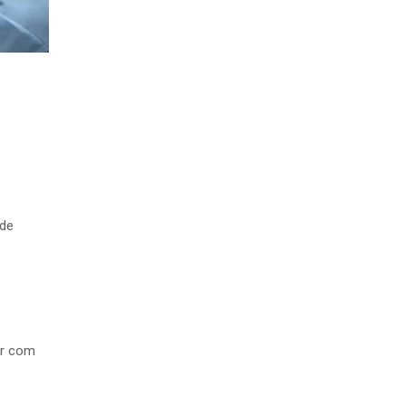
úde
ar com