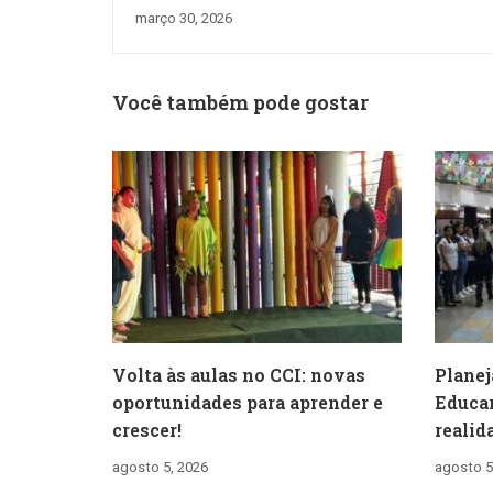
aprendizado em cena.
março 30, 2026
Você também pode gostar
Volta às aulas no CCI: novas
Planej
oportunidades para aprender e
Educar
crescer!
realid
agosto 5, 2026
agosto 5