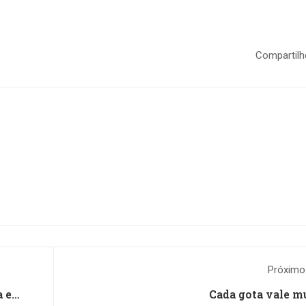
Compartilh
Próximo
a e
Cada gota vale mu