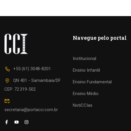
Navegue pelo portal
Institucional
+55 (61) 3048-8201
Ensino Infantil
QN 401 - Samambaia/DF
Ensino Fundamental
CEP: 72.319-502
Ensino Médio
NotiCCIas
secretaria@portacci.com.br