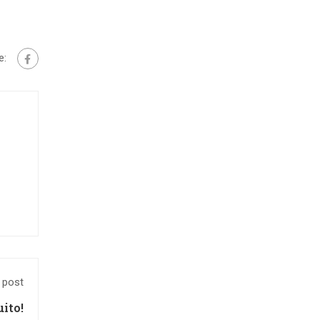
e:
 post
ito!