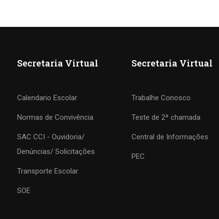
Secretaria Virtual
Secretaria Virtual
Calendario Escolar
Trabalhe Conosco
Normas de Convivência
Teste de 2ª chamada
SAC CCI - Ouvidoria/
Central de Informações
COLÉGIO CCI
Denúncias/ Solicitações
PEC
Transporte Escolar
Formando agentes da paz e do bem
SOE