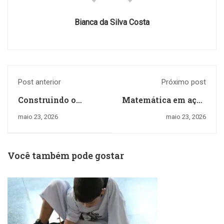
Bianca da Silva Costa
Post anterior
Próximo post
Construindo o
Matemática em ação
conceito de
no 3º ano
maio 23, 2026
maio 23, 2026
quantidade
Você também pode gostar