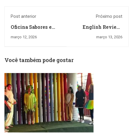
Post anterior
Próximo post
Oficina Sabores e
English Review:
Saberes: o sanduíche
aprender inglês é
março 12, 2026
março 13, 2026
natural
muito divertido
Você também pode gostar