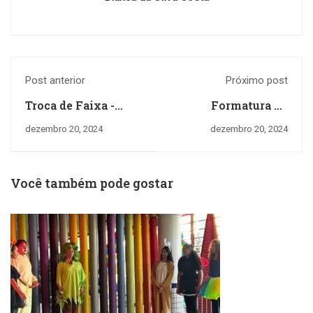
Post anterior
Próximo post
Troca de Faixa -
Formatura do
Krav Magá PEC-CCI
Jardim II: Uma
dezembro 20, 2024
dezembro 20, 2024
Jornada de
Encantamento
Você também pode gostar