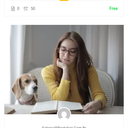
0
50
Free
Setape@portalcci.com.br