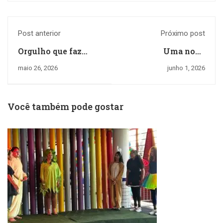
Post anterior
Próximo post
Orgulho que faz
Uma nova
história!
experiência de
maio 26, 2026
junho 1, 2026
aprendizado chegou
para o nosso 5º ano
Você também pode gostar