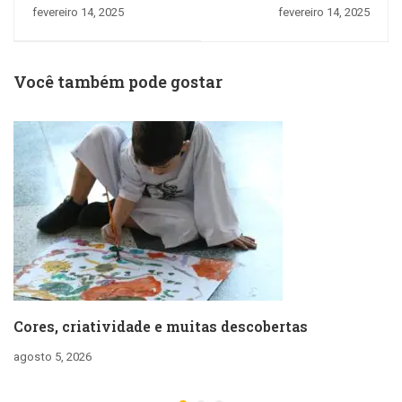
certo para cada
Aprendendo na
fevereiro 14, 2025
fevereiro 14, 2025
estudante
Fazendinha do
Maternal III
Você também pode gostar
Cores, criatividade e muitas descobertas
agosto 5, 2026