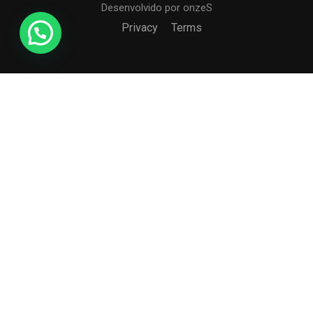
Desenvolvido por onzeS
Privacy
Terms
COLÉGIO CCI
Formando agentes da paz e do bem
MATRÍCULE-SE