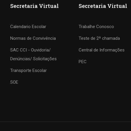
Secretaria Virtual
Secretaria Virtual
Calendario Escolar
Trabalhe Conosco
Normas de Convivência
Teste de 2ª chamada
SAC CCI - Ouvidoria/
Central de Informações
COLÉGIO CCI
Denúncias/ Solicitações
PEC
Transporte Escolar
Formando agentes da paz e do bem
SOE
MATRÍCULE-SE