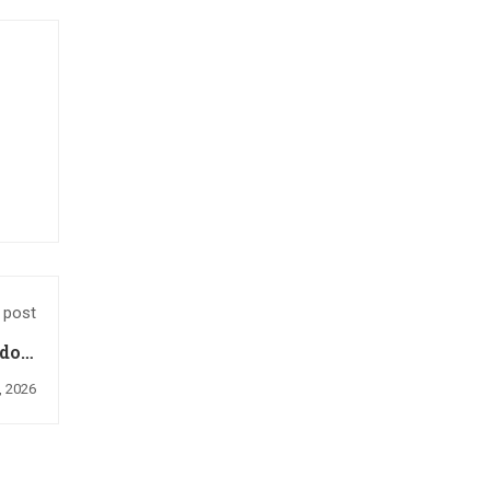
 post
do o
ento
, 2026