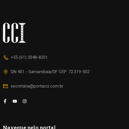
+55 (61) 3048-8201
QN 401 - Samambaia/DF CEP: 72.319-502
secretaria@portacci.com.br
Navegue pelo portal