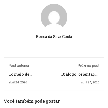
Bianca da Silva Costa
Post anterior
Próximo post
Torneio de
Diálogo, orientação
Queimada | Páscoa
e cidadania em
abril 24, 2026
abril 24, 2026
Solidária
movimento.
Você também pode gostar