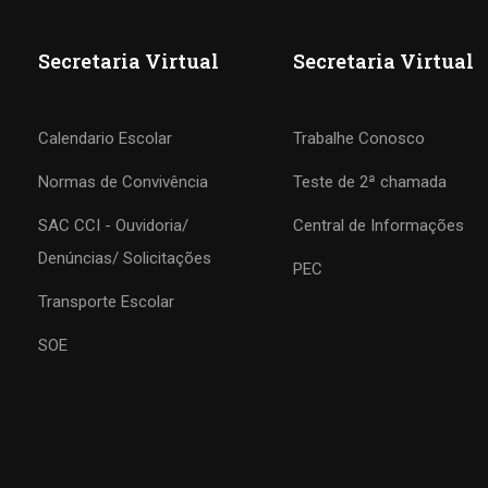
Secretaria Virtual
Secretaria Virtual
Calendario Escolar
Trabalhe Conosco
Normas de Convivência
Teste de 2ª chamada
SAC CCI - Ouvidoria/
Central de Informações
COLÉGIO CCI
Denúncias/ Solicitações
PEC
Transporte Escolar
Formando agentes da paz e do bem
SOE
MATRÍCULE-SE