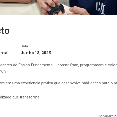
to
Data
ntal
Junho 18, 2025
udantes do Ensino Fundamental II construíram, programaram e col
EV3.
iram em uma experiência prática que desenvolve habilidades para o p
ndizado que transforma!
Compartilh