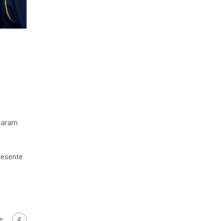
ocaram
resente
e: