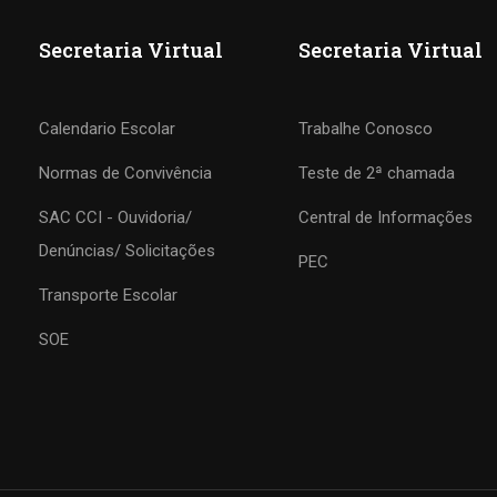
Secretaria Virtual
Secretaria Virtual
Calendario Escolar
Trabalhe Conosco
Normas de Convivência
Teste de 2ª chamada
SAC CCI - Ouvidoria/
Central de Informações
COLÉGIO CCI
Denúncias/ Solicitações
PEC
Transporte Escolar
Formando agentes da paz e do bem
SOE
MATRÍCULE-SE