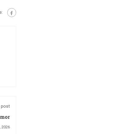
e:
 post
amor
, 2026