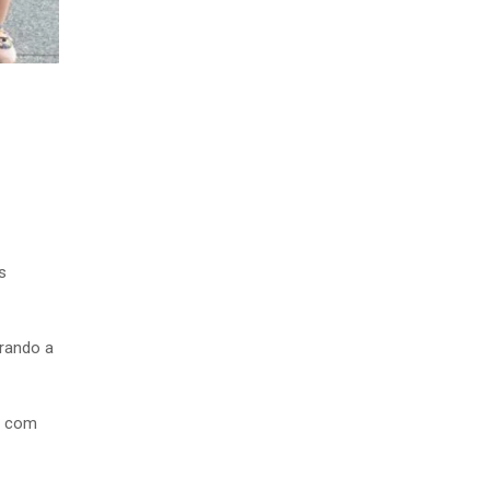
s
orando a
s com