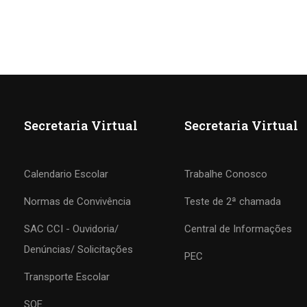
Secretaria Virtual
Secretaria Virtual
Calendario Escolar
Trabalhe Conosco
Normas de Convivência
Teste de 2ª chamada
SAC CCI - Ouvidoria/
Central de Informações
COLÉGIO CCI
Denúncias/ Solicitações
PEC
Transporte Escolar
Formando agentes da paz e do bem
SOE