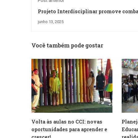
Post anterior
Projeto Interdisciplinar promove comba
preconceito por meio do teatro no 8º an
junho 13, 2025
Você também pode gostar
Volta às aulas no CCI: novas
Planej
oportunidades para aprender e
Educar
crescer!
realid