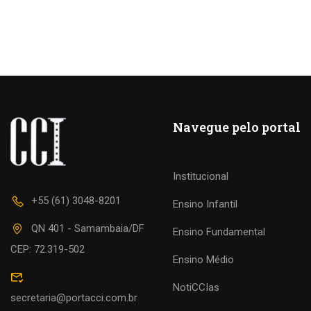
Navegue pelo portal
Institucional
+55 (61) 3048-8201
Ensino Infantil
QN 401 - Samambaia/DF
Ensino Fundamental
CEP: 72.319-502
Ensino Médio
NotiCCIas
secretaria@portacci.com.br