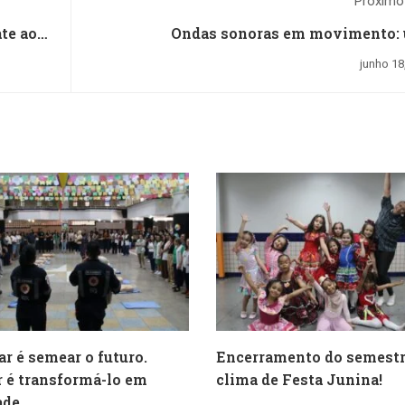
Próximo
te ao
Ondas sonoras em movimento:
o
experiência vis
junho 18
ar é semear o futuro.
Encerramento do semest
 é transformá-lo em
clima de Festa Junina!
ade.