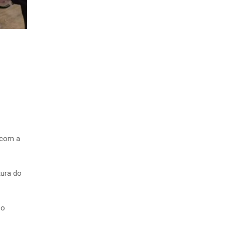
a com a
tura do
 o