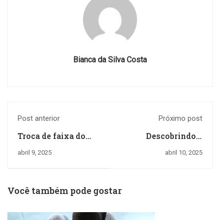
Bianca da Silva Costa
Post anterior
Próximo post
Troca de faixa do
Descobrindo e
Karatê - EQUIPE
Protegendo: Uma
abril 9, 2025
abril 10, 2025
GYAKU
Jornada pelos
Animais em
Extinção
Você também pode gostar