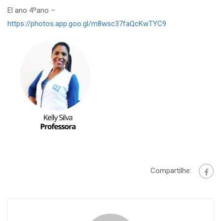
El ano 4ºano –
https://photos.app.goo.gl/m8wsc37faQcKwTYC9
Compartilhe: