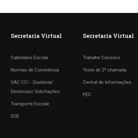
Secretaria Virtual
Secretaria Virtual
Calendario Escolar
Trabalhe Conosco
Normas de Convivência
Teste de 2ª chamada
SAC CCI - Ouvidoria/
Central de Informações
COLÉGIO CCI
Denúncias/ Solicitações
PEC
Transporte Escolar
Formando agentes da paz e do bem
SOE
MATRÍCULE-SE