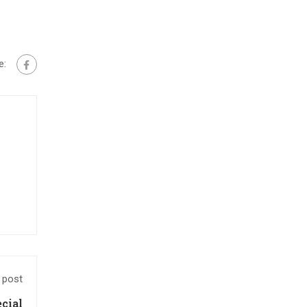
e:
 post
cial