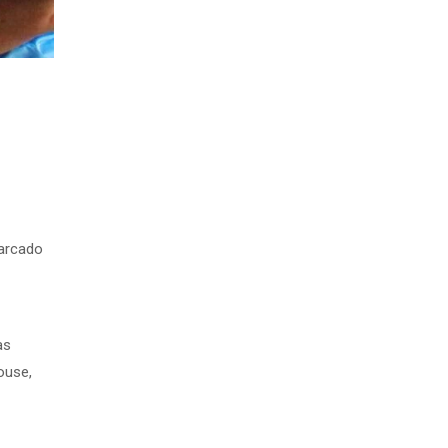
marcado
as
ouse,