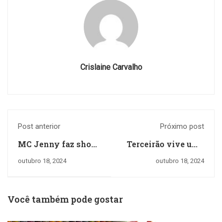
Crislaine Carvalho
Post anterior
Próximo post
MC Jenny faz show
Terceirão vive uma
inesquecível e
experiência única
outubro 18, 2024
outubro 18, 2024
encerra as
no Universo
comemorações do
Católica
Mês das Crianças
Você também pode gostar
em nossa escola