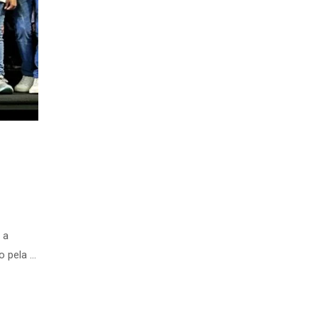
 a
o pela …