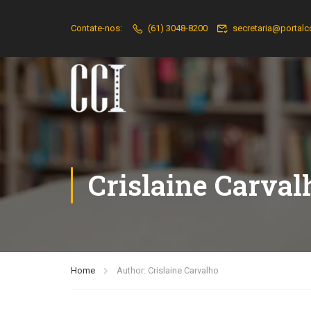
Contate-nos:
(61) 3048-8200
secretaria@portalc
Crislaine Carval
Home
Author: Crislaine Carvalho