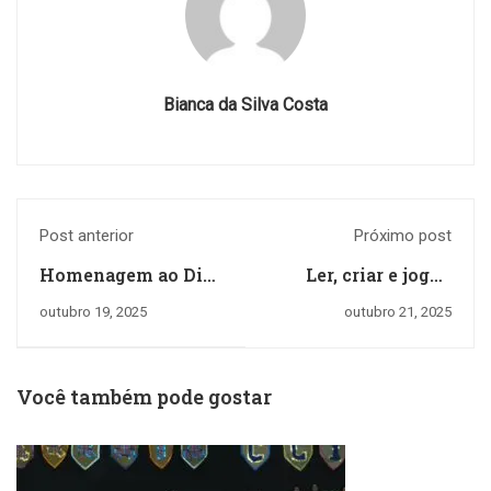
Bianca da Silva Costa
Post anterior
Próximo post
Homenagem ao Dia
Ler, criar e jogar:
do Educador
uma aventura
outubro 19, 2025
outubro 21, 2025
literária
Você também pode gostar