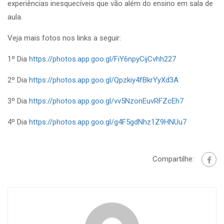
experiências inesquecíveis que vão além do ensino em sala de
aula.
Veja mais fotos nos links a seguir:
1º Dia
https://photos.app.goo.gl/FiY6npyCijCvhh227
2º Dia
https://photos.app.goo.gl/Qpzkiy4fBkrYyXd3A
3º Dia
https://photos.app.goo.gl/vv5NzonEuvRFZcEh7
4º Dia
https://photos.app.goo.gl/g4F5gdNhz1Z9HNUu7
Compartilhe: