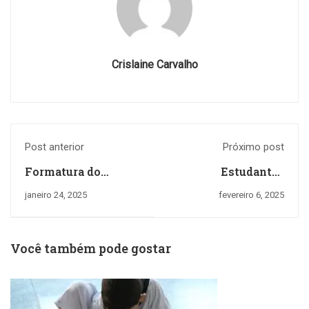
Crislaine Carvalho
Post anterior
Próximo post
Formatura do
Estudantes
Jardim II: Uma
exploram novas
janeiro 24, 2025
fevereiro 6, 2025
Jornada de
formas de expressão
Encantamento
artística no Ensino
Fundamental
Você também pode gostar